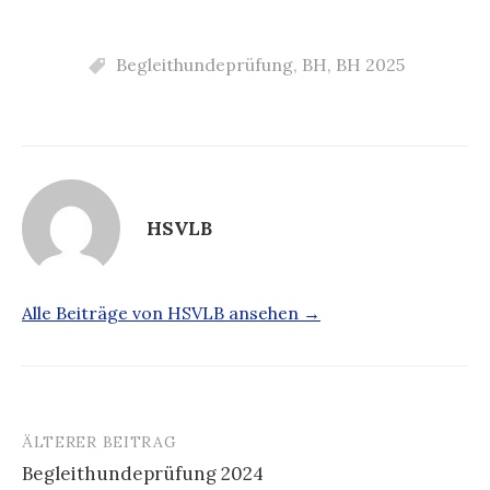
Begleithundeprüfung
,
BH
,
BH 2025
HSVLB
Alle Beiträge von HSVLB ansehen →
ÄLTERER BEITRAG
Beitrags-
Begleithundeprüfung 2024
Navigation