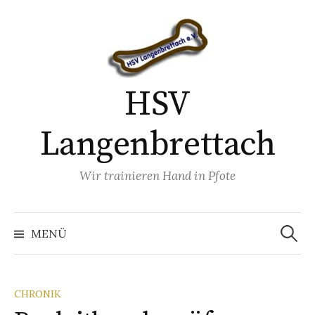
Springe
zum
Inhalt
HSV
Langenbrettach
Wir trainieren Hand in Pfote
Suchen
nach:
MENÜ
CHRONIK