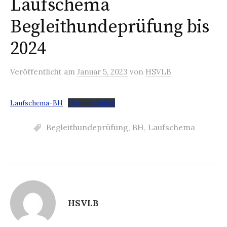
Laufschema
Begleithundeprüfung bis
2024
Veröffentlicht
am
Januar 5, 2023
von
HSVLB
Laufschema-BH
Herunterladen
Begleithundeprüfung
,
BH
,
Laufschema
HSVLB